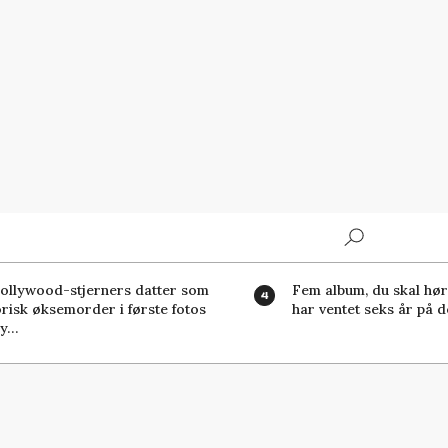
Search
ollywood-stjerners datter som
Fem album, du skal høre
orisk øksemorder i første fotos
har ventet seks år på d
ny…