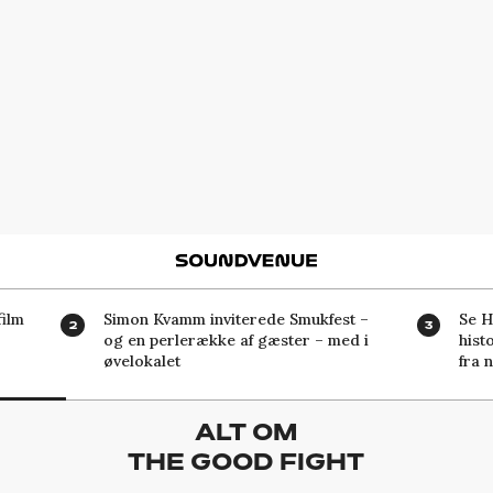
Soundvenue
ilm
Simon Kvamm inviterede Smukfest –
Se H
og en perlerække af gæster – med i
hist
øvelokalet
fra 
ALT OM
THE GOOD FIGHT