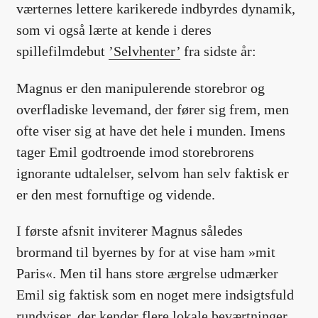
værternes lettere karikerede indbyrdes dynamik,
som vi også lærte at kende i deres
spillefilmdebut
’Selvhenter’
fra sidste år:
Magnus er den manipulerende storebror og
overfladiske levemand, der fører sig frem, men
ofte viser sig at have det hele i munden. Imens
tager Emil godtroende imod storebrorens
ignorante udtalelser, selvom han selv faktisk er
er den mest fornuftige og vidende.
I første afsnit inviterer Magnus således
brormand til byernes by for at vise ham »mit
Paris«. Men til hans store ærgrelse udmærker
Emil sig faktisk som en noget mere indsigtsfuld
rundviser, der kender flere lokale beværtninger