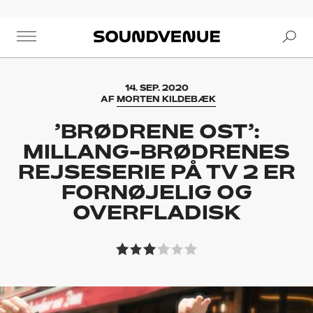
Se
Soundvenue
14. SEP. 2020
AF
MORTEN KILDEBÆK
’BRØDRENE OST’:
MILLANG-BRØDRENES
REJSESERIE PÅ TV 2 ER
FORNØJELIG OG
OVERFLADISK