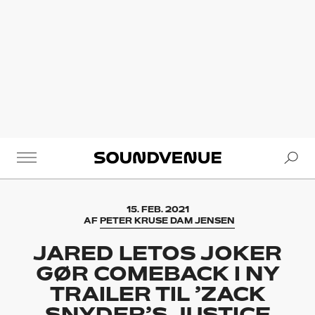
Se
Soundvenue
15. FEB. 2021
AF
PETER KRUSE DAM JENSEN
JARED LETOS JOKER
GØR COMEBACK I NY
TRAILER TIL ’ZACK
SNYDER’S JUSTICE