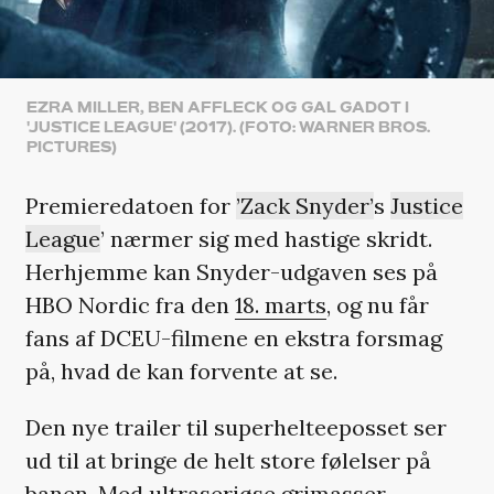
EZRA MILLER, BEN AFFLECK OG GAL GADOT I
'JUSTICE LEAGUE' (2017). (FOTO: WARNER BROS.
PICTURES)
Premieredatoen for
’Zack Snyder’
s
Justice
League
’ nærmer sig med hastige skridt.
Herhjemme kan Snyder-udgaven ses på
HBO Nordic fra den
18. marts
, og nu får
fans af DCEU-filmene en ekstra forsmag
på, hvad de kan forvente at se.
Den nye trailer til superhelteeposset ser
ud til at bringe de helt store følelser på
banen. Med ultraseriøse grimasser,