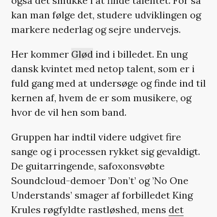
også det smukke i at finde talentet. For så
kan man følge det, studere udviklingen og
markere nederlag og sejre undervejs.
Her kommer
Glød
ind i billedet. En ung
dansk kvintet med netop talent, som er i
fuld gang med at undersøge og finde ind til
kernen af, hvem de er som musikere, og
hvor de vil hen som band.
Gruppen har indtil videre udgivet fire
sange og i processen rykket sig gevaldigt.
De guitarringende, safoxonsvøbte
Soundcloud-demoer ’Don’t’ og ’No One
Understands’ smager af forbilledet King
Krules røgfyldte rastløshed, mens
det