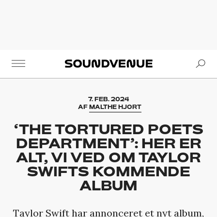
Se
Soundvenue
7. FEB. 2024
AF
MALTHE HJORT
‘THE TORTURED POETS
DEPARTMENT’: HER ER
ALT, VI VED OM TAYLOR
SWIFTS KOMMENDE
ALBUM
Taylor Swift har annonceret et nyt album,