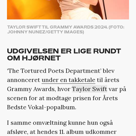
TAYLOR SWIFT TIL GRAMMY AWARDS 2024. (FOTO:
JOHNNY NUNEZ/GETTY IMAGES)
UDGIVELSEN ER LIGE RUNDT
OM HJØRNET
‘The Tortured Poets Department’ blev
annonceret
under en takketale
til årets
Grammy Awards, hvor
Taylor Swift
var på
scenen for at modtage prisen for Årets
Bedste Vokal-popalbum.
I samme omvæltning kunne hun også
afsløre, at hendes 11. album udkommer