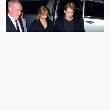
TAYLOR SWIFT OG JOE ALWYN I 2019. (FOTO:
ROBERT KAMAU/GC IMAGES)
TITLEN ER (MÅSKE) EN
REFERENCE TIL JOE ALWYN
Intet er som bekendt tilfældigt, når det