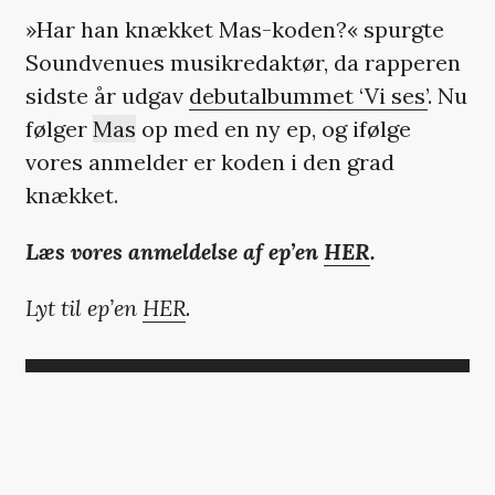
»Har han knækket Mas-koden?« spurgte
Soundvenues musikredaktør, da rapperen
sidste år udgav
debutalbummet ‘Vi ses’
. Nu
følger
Mas
op med en ny ep, og ifølge
vores anmelder er koden i den grad
knækket.
Læs vores anmeldelse af ep’en
HER
.
Lyt til ep’en
HER
.
HER SKULLE DER VÆRE
EN VIDEO, MEN DU KAN
IKKE SE DEN