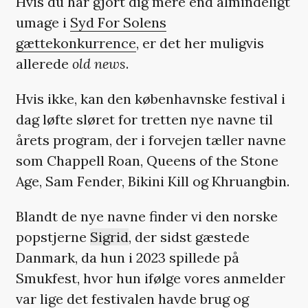
Hvis du har gjort dig mere end almindeligt
umage i
Syd For Solens
gættekonkurrence
, er det her muligvis
allerede
old news
.
Hvis ikke, kan den københavnske festival i
dag løfte sløret for tretten nye navne til
årets program, der i forvejen tæller navne
som Chappell Roan, Queens of the Stone
Age, Sam Fender, Bikini Kill og Khruangbin.
Blandt de nye navne finder vi den norske
popstjerne
Sigrid
, der sidst gæstede
Danmark, da hun i 2023 spillede på
Smukfest, hvor hun ifølge vores anmelder
var lige det festivalen havde brug og