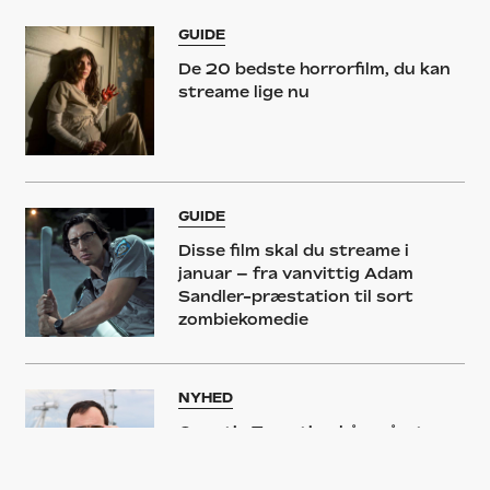
GUIDE
De 20 bedste horrorfilm, du kan
streame lige nu
GUIDE
Disse film skal du streame i
januar – fra vanvittig Adam
Sandler-præstation til sort
zombiekomedie
NYHED
Quentin Tarantino kårer årets
tre bedste film – hans hidtidige
favorit ryger ned på