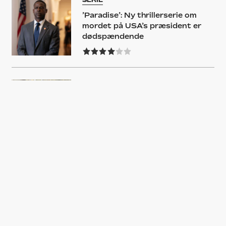
’Paradise’: Ny thrillerserie om
mordet på USA’s præsident er
dødspændende
FILM
’Knox Goes Away’: En dårlig
lejemorderfilm – en endnu
dårligere demensfilm
ANBEFALING
En venlig mand føres bag lyset:
Årets måske mest originale serie
er endelig kommet til Danmark