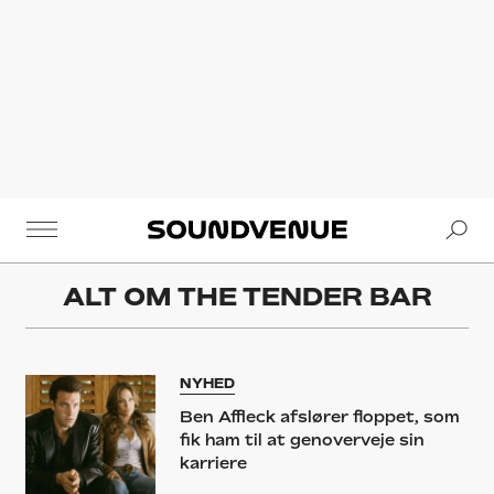
Se
Soundvenue
ALT OM
THE TENDER BAR
NYHED
Ben Affleck afslører floppet, som
fik ham til at genoverveje sin
karriere