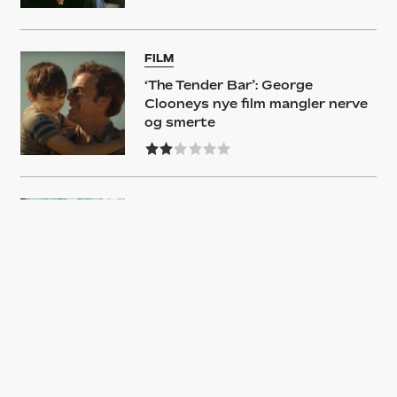
FILM
‘The Tender Bar’: George
Clooneys nye film mangler nerve
og smerte
GUIDE
Disse film og serier skal du
streame i januar: Fra ‘Doggystyle’
til ‘Harry Potter’-gensyn
NYHED
George Clooney takkede nej til