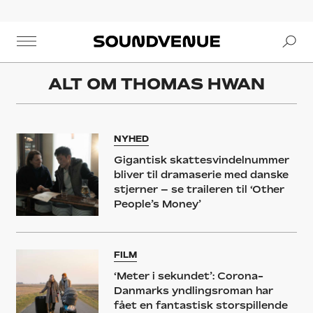
Se
Soundvenue
ALT OM
THOMAS HWAN
NYHED
Gigantisk skattesvindelnummer
bliver til dramaserie med danske
stjerner – se traileren til ‘Other
People’s Money’
FILM
‘Meter i sekundet’: Corona-
Danmarks yndlingsroman har
fået en fantastisk storspillende