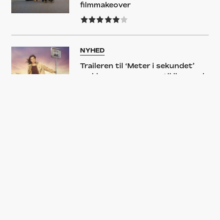
filmmakeover
NYHED
Traileren til ‘Meter i sekundet’
vækker succesroman til live med
højskole, kørekortkaos og Anders
Agger
NYHED
Her er hovedrollerne i Hella Joofs
filmatisering af ‘Meter i
sekundet’
FILM