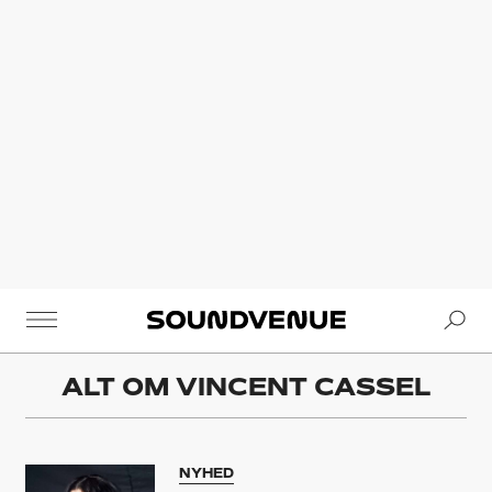
Se
Soundvenue
ALT OM
VINCENT CASSEL
NYHED