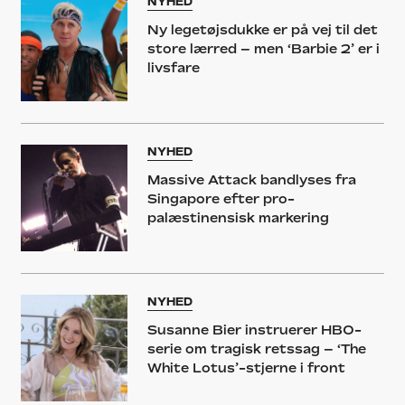
NYHED
Ny legetøjsdukke er på vej til det
store lærred – men ‘Barbie 2’ er i
livsfare
NYHED
Massive Attack bandlyses fra
Singapore efter pro-
palæstinensisk markering
NYHED
Susanne Bier instruerer HBO-
serie om tragisk retssag – ‘The
White Lotus’-stjerne i front