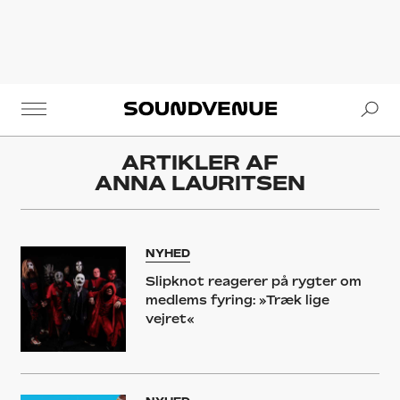
Se
Soundvenue
ARTIKLER AF
ANNA LAURITSEN
NYHED
Slipknot reagerer på rygter om
medlems fyring: »Træk lige
vejret«