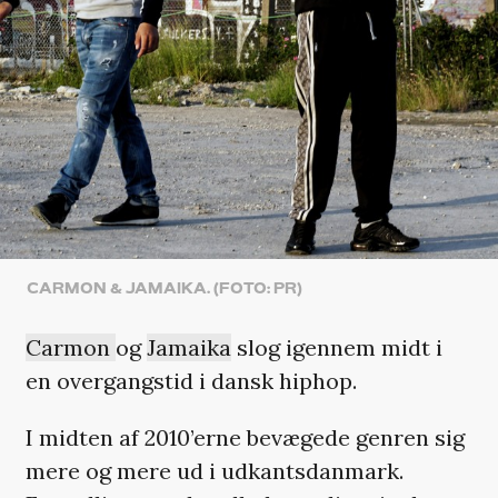
CARMON & JAMAIKA. (FOTO: PR)
Carmon
og
Jamaika
slog igennem midt i
en overgangstid i dansk hiphop.
I midten af 2010’erne bevægede genren sig
mere og mere ud i udkantsdanmark.