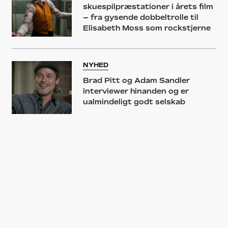
skuespilpræstationer i årets film
– fra gysende dobbeltrolle til
Elisabeth Moss som rockstjerne
NYHED
Brad Pitt og Adam Sandler
interviewer hinanden og er
ualmindeligt godt selskab
KOMMENTAR
De danske anmeldere har været
alt for hårde ved Brad Pitt-
rumfilmen ’Ad Astra’