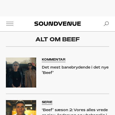
Se
Soundvenue
ALT OM
BEEF
KOMMENTAR
Det mest banebrydende i det nye
’Beef’
SERIE
‘Beef’ sæson 2: Vores alles vrede