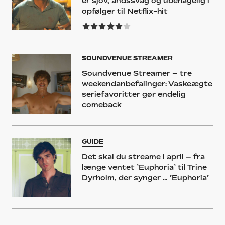
er sjov, åndssvag og ubehagelig i
opfølger til Netflix-hit
SOUNDVENUE STREAMER
Soundvenue Streamer – tre
weekendanbefalinger: Vaskeægte
seriefavoritter gør endelig
comeback
GUIDE
Det skal du streame i april – fra
længe ventet ’Euphoria’ til Trine
Dyrholm, der synger … ’Euphoria’
NYHED