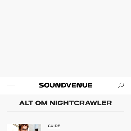
Se
Soundvenue
ALT OM
NIGHTCRAWLER
GUIDE