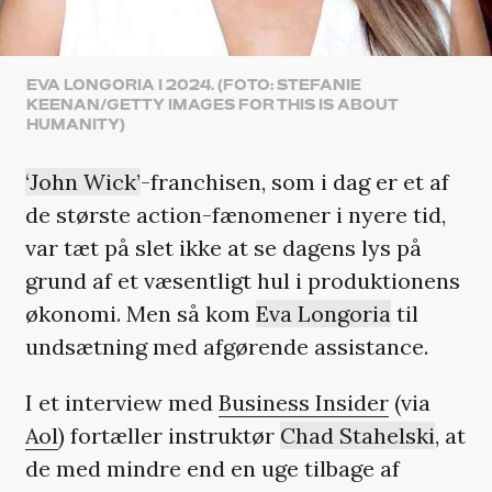
EVA LONGORIA I 2024. (FOTO: STEFANIE
KEENAN/GETTY IMAGES FOR THIS IS ABOUT
HUMANITY)
‘John Wick’
-franchisen, som i dag er et af
de største action-fænomener i nyere tid,
var tæt på slet ikke at se dagens lys på
grund af et væsentligt hul i produktionens
økonomi. Men så kom
Eva Longoria
til
undsætning med afgørende assistance.
I et interview med
Business Insider
(via
Aol
) fortæller instruktør
Chad Stahelski
, at
de med mindre end en uge tilbage af