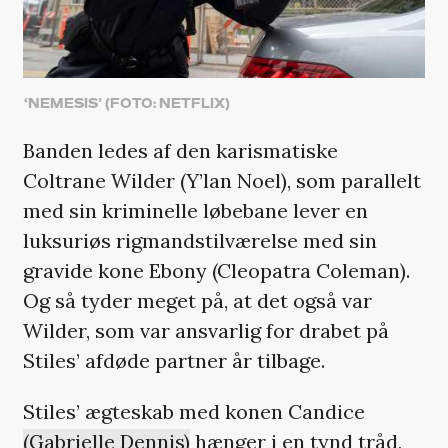
‘NEMESIS’ (FOTO: NETFLIX)
Banden ledes af den karismatiske
Coltrane Wilder (Y’lan Noel), som parallelt
med sin kriminelle løbebane lever en
luksuriøs rigmandstilværelse med sin
gravide kone Ebony (Cleopatra Coleman).
Og så tyder meget på, at det også var
Wilder, som var ansvarlig for drabet på
Stiles’ afdøde partner år tilbage.
Stiles’ ægteskab med konen Candice
(Gabrielle Dennis)
hænger i en tynd tråd,