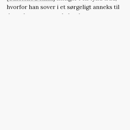
hvorfor han sover i et sørgeligt anneks til
deres hus og generelt forekommer
frustreret. Samtidig er han fremmedgjort
fra sin egen søn, Noah, der har knyttet et
bånd til Stiles’ far, Amos – et pensioneret
bandemedlem, som Stiles forgæves har
forsøgt at holde væk fra Noah.
Både Stiles og Wilders privatliv påvirkes af
deres vidt forskellige hverv og den
intense, rivaliserende katten-efter-
musen-jagt, de indleder, og som potentielt
truer med at ødelægge alt for dem begge.
Selvom ’Nemesis’ på overfladen har sin