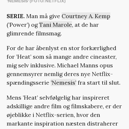
'NEMESIS' (FOTO: NETFLIX)
SERIE.
Man må give
Courtney A. Kemp
(’Power’) og
Tani Marole
, at de har
glimrende filmsmag.
For de har åbenlyst en stor forkærlighed
for ’Heat’ som så mange andre cineaster,
mig selv inklusive. Michael Manns opus
gennemsyrer nemlig deres nye Netflix-
spændingsserie
’Nemesis’
fra start til slut.
Mens ’Heat’ selvfølgelig har inspireret
adskillige andre film og filmskabere, er der
øjeblikke i Netflix-serien, hvor den
markante inspiration næsten distraherer