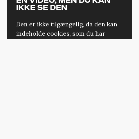
EN VIDEO, MEN DU KAN
IKKE SE DEN
Den er ikke tilgængelig, da den kan
indeholde cookies, som du har
fravalgt i dine indstillinger.
ÆNDRING AF DIT SAMTYKKE
Bevæger vi os over i den mere klassiske
TikTok-verden med virale fænomener,
kommer vi ikke udenom en af årets store
trends med tandpasta-reaktionsvideoer,
hvilket lyder en del mere tørt, end det