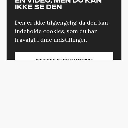
EN VIDEO, MEN DU KAN
IKKE SE DEN
Den er ikke tilgængelig, da den kan
indeholde cookies, som du har
fravalgt i dine indstillinger.
ÆNDRING AF DIT SAMTYKKE
Badesøen Festival
10. august, Badesøen i Albertslund
Årets endagsfestival ved friluftsbadet
Badesøen
i Albertslund byder på et ganske