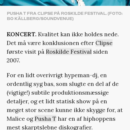
PUSHA T FRA CLIPSE PÅ ROSKILDE FESTIVAL. (FOTO:
BO KÄLLBERG/SOUNDVENUE)
KONCERT.
Kvalitet kan ikke holdes nede.
Det må være konklusionen efter
Clipse
første visit på
Roskilde Festival
siden
2007.
For en lidt overivrigt hypeman-dj, en
ordentlig syg bas, som slugte en del af de
(vigtige!) subtile produktionsmæssige
detaljer, og et lidt statisk show på en
meget stor scene kunne ikke skygge for, at
Malice og
Pusha T
har en af hiphoppens
mest skarptslebne diskografier.