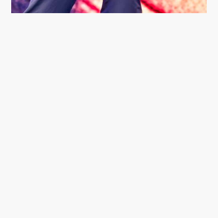
MALICE FRA CLIPSE PÅ ROSKILDE FESTIVAL. (FOTO:
BO KÄLLBERG/SOUNDVENUE)
Brødreduoens legendestatus er groft sagt
etableret på fire år med den fremragende
debut ’Lord Willin’’ (2002) og milepælen
’Hell Hath No Fury’ (2006), et af dette
årtusindes mest kompromisløse og
mesterlige hiphopalbum. Så meget desto
mere imponerende var det, da Clipse
sidste år brød halvandet årtis pause med
comebackalbummet ’Let God Sort Them