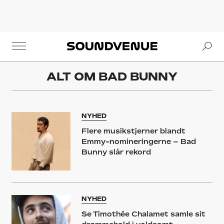
Se
Soundvenue
ALT OM
BAD BUNNY
NYHED
Flere musikstjerner blandt
Emmy-nomineringerne – Bad
Bunny slår rekord
NYHED
Se Timothée Chalamet samle sit