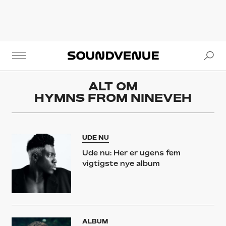
Se
Soundvenue
ALT OM
HYMNS FROM NINEVEH
UDE NU
Ude nu: Her er ugens fem
vigtigste nye album
ALBUM