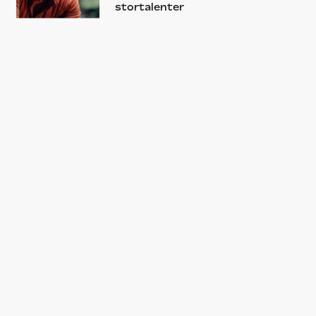
stortalenter
GUIDE
Disse film skal du streame i
oktober – fra Lena Dunhams
passionsprojekt til Oscar-
kandidater og Tobias Lindholms
Netflix-thriller
NYHED
Se traileren til Tobias Lindholms
seriemorderfilm ‘The Good
Nurse’ med Eddie Redmayne og
Jessica Chastain
GUIDE