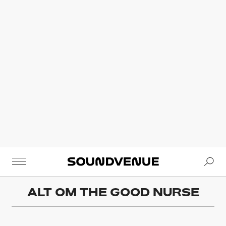
Se
Soundvenue
ALT OM
THE GOOD NURSE