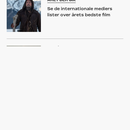
Se de internationale mediers
lister over årets bedste film
FILMÅRET 2015
Årets bedste film – top 10-1
VI KÅRER:
Her er halvårets 15 bedste film