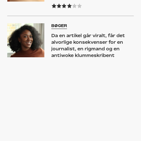
BØGER
Da en artikel går viralt, får det
alvorlige konsekvenser for en
journalist, en rigmand og en
antiwoke klummeskribent
INTERNET
Pamela Anderson er allerede på
Substack, der (måske) kan blive
et tilflugtssted på internettet
BØGER