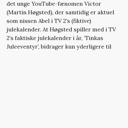
det unge YouTube-fænomen Victor
(Martin Høgsted), der samtidig er aktuel
som nissen Abel i TV 2’s (fiktive)
julekalender. At Høgsted spiller med i TV
2’s faktiske julekalender i år, ’Tinkas
Juleeventyr’, bidrager kun yderligere til
seriens meta-spin.
»Der er en ny nisse i byen«, konstaterer
Carsten sammenbidt med sit komisk
overdimensionerede overbid, og
konturerne til et godt, gammeldags
westernopgør, hvor den bedste
centernisse må vinde, tegner sig fra start.
Men kan den klassisk teatertrænede