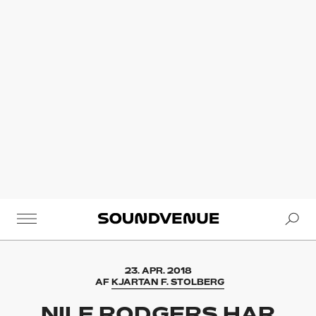
Se
Soundvenue
23. APR. 2018
AF
KJARTAN F. STOLBERG
NILE RODGERS HAR