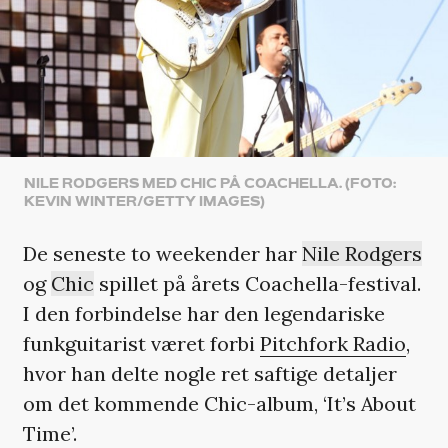
NILE RODGERS MED CHIC PÅ COACHELLA. (FOTO:
KEVIN WINTER/GETTY IMAGES)
De seneste to weekender har
Nile Rodgers
og
Chic
spillet på årets Coachella-festival.
I den forbindelse har den legendariske
funkguitarist været forbi
Pitchfork Radio
,
hvor han delte nogle ret saftige detaljer
om det kommende Chic-album, ‘It’s About
Time’.