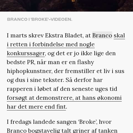
BRANCO I 'BROKE'-VIDEOEN.
I marts skrev Ekstra Bladet, at
Branco
skal
i retten i forbindelse med nogle
konkurssager
, og det er jo ikke lige den
bedste PR, når man er en flashy
hiphopkunstner, der fremstiller et liv i sus
og dus i sine tekster. Så derfor har
rapperen i løbet af den seneste uges tid
forsøgt at demonstrere, at hans økonomi
har det mere end fint
.
I fredags landede sangen ‘Broke’, hvor
Branco bogstavelig talt griner af tanken