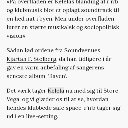
»På overfladen er Kelelas blanding af r’n’b
og klubmusik blot et oplagt soundtrack til
en hed nat i byen. Men under overfladen
lurer en større musikalsk og sociopolitisk
vision«.
Sådan lød ordene fra Soundvenues
Kjartan F. Stolberg
, da han tidligere i år
gav en varm anbefaling af sangerens
seneste album, ‘Raven’.
Det værk tager
Kelela
nu med sig til Store
Vega, og vi glæder os til at se, hvordan
hendes klubbede safe space-r’n’b tager sig
ud i en live-setting.