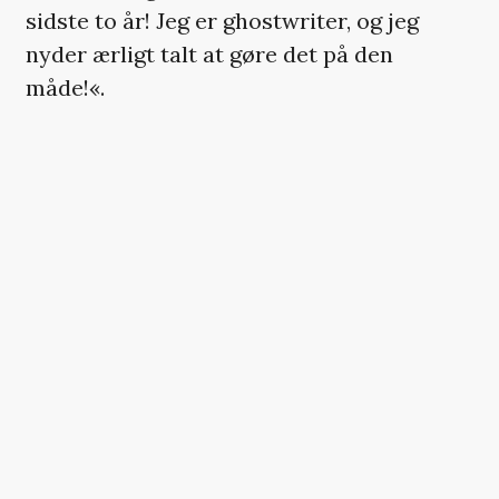
sidste to år! Jeg er ghostwriter, og jeg
nyder ærligt talt at gøre det på den
måde!«.
HER SKULLE DER VÆRE
ET INSTAGRAM-OPSLAG,
MEN DU KAN IKKE SE DET
Det er ikke tilgængeligt, da det kan
indeholde cookies, som du har
fravalgt i dine indstillinger.
ÆNDRING AF DIT SAMTYKKE