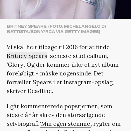
BRITNEY SPEARS. (FOTO: MICHELANGELO DI
BATTISTA/SONY/RCA VIA GETTY IMAGES)
Vi skal helt tilbage til 2016 for at finde
Britney Spears
’ seneste studiealbum,
‘Glory’. Og der kommer ikke et nyt album
foreløbigt – måske nogensinde. Det
fortæller Spears i et Instagram-opslag,
skriver Deadline.
I går kommenterede popstjernen, som
sidste år år skrev den storsælgende
selvbiografi
‘Min egen stemme’
, rygter om