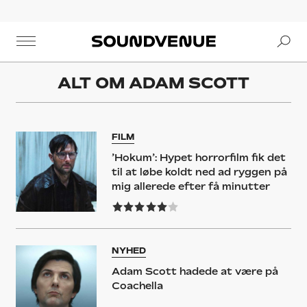
Se
Soundvenue
ALT OM
ADAM SCOTT
FILM
’Hokum’: Hypet horrorfilm fik det
til at løbe koldt ned ad ryggen på
mig allerede efter få minutter
NYHED
Adam Scott hadede at være på
Coachella