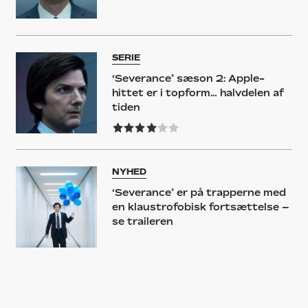
SERIE
‘Severance’ sæson 2: Apple-
hittet er i topform… halvdelen af
tiden
NYHED
‘Severance’ er på trapperne med
en klaustrofobisk fortsættelse –
se traileren
GUIDE
Adam Scotts 10 bedste roller