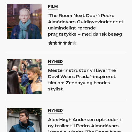
FILM
’The Room Next Door’: Pedro
Almódovars Guldløvevinder er et
ualmindeligt rørende
pragtstykke – med dansk besøg
NYHED
Mesterinstruktør vil lave ‘The
Devil Wears Prada’-inspireret
film om Zendaya og hendes
stylist
NYHED
Alex Høgh Andersen optræder i
ny trailer til Pedro Almodóvars
Venedig-vinder ‘The Room Next