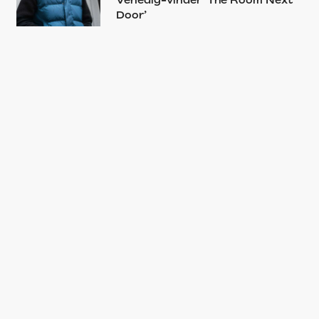
Door’
NYHED
Mesterinstruktør og Nicole
Kidman sejrer på årets Venedig
Film Festival – her er alle
vinderne
VENEDIG FILM FESTIVAL
Alex Høgh Andersen om vild
international chance: »Det var
klassisk imposter-syndrom!«
NYHED