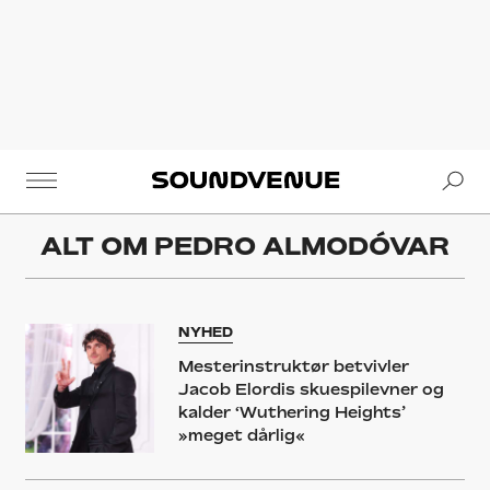
Se
Soundvenue
ALT OM
PEDRO ALMODÓVAR
NYHED
Mesterinstruktør betvivler
Jacob Elordis skuespilevner og
kalder ‘Wuthering Heights’
»meget dårlig«