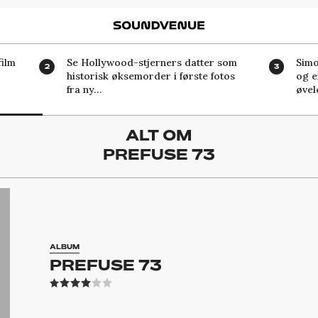
Soundvenue
ilm
Se Hollywood-stjerners datter som
Simo
historisk øksemorder i første fotos
og e
fra ny…
øvel
ALT OM
PREFUSE 73
ALBUM
PREFUSE 73