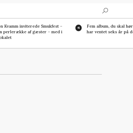
Search
n Kvamm inviterede Smukfest –
Fem album, du skal høre
n perlerække af gæster – med i
har ventet seks år på d
okalet