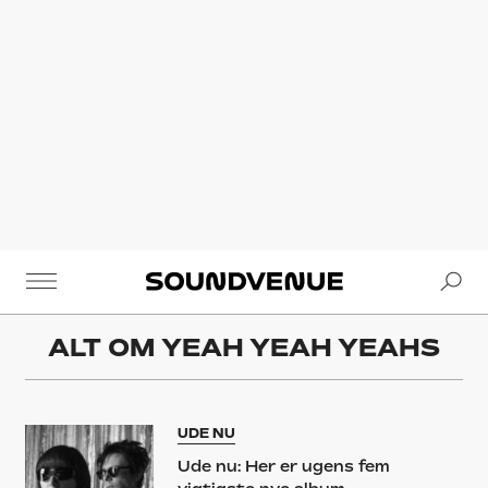
Se
Soundvenue
ALT OM
YEAH YEAH YEAHS
UDE NU
Ude nu: Her er ugens fem