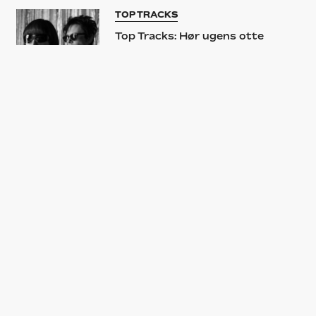
TOP TRACKS
Top Tracks: Hør ugens otte
bedste nye sange – Yeah Yeah
Yeahs bryder ni års tavshed med
storladen duet
ALBUM
Karen O
ALBUM
Yeah Yeah Yeahs