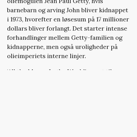
oliemogulen Jean Paul Getty, hvis
barnebarn og arving John bliver kidnappet
i 1973, hvorefter en løsesum på 17 millioner
dollars bliver forlangt. Det starter intense
forhandlinger mellem Getty-familien og
kidnapperne, men også uroligheder på
olieimperiets interne linjer.
‘All the Money In the World’ er sat til
premiere herhjemme den 25. januar, og
meget tyder på, at
Ridley Scott
når at have
den færdig til deadline, hvilket vil sige
amerikansk premiere før jul.
Læs også:
Christopher Plummer om Kevin
Spacey-erstatning: »Hvad kan jeg gøre?