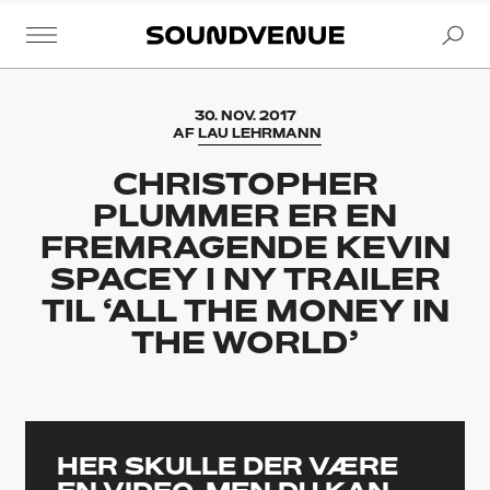
Se
Soundvenue
30. NOV. 2017
AF
LAU LEHRMANN
CHRISTOPHER
PLUMMER ER EN
FREMRAGENDE KEVIN
SPACEY I NY TRAILER
TIL ‘ALL THE MONEY IN
THE WORLD’
HER SKULLE DER VÆRE