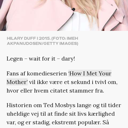
HILARY DUFF I 2015. (FOTO: IMEH
AKPANUDOSEN/GETTY IMAGES)
Legen – wait for it – dary!
Fans af komedieserien
‘How I Met Your
Mother’
vil ikke være et sekund i tvivl om,
hvor eller hvem citatet stammer fra.
Historien om Ted Mosbys lange og til tider
uheldige vej til at finde sit livs kærlighed
var, og er stadig, ekstremt populær. Så