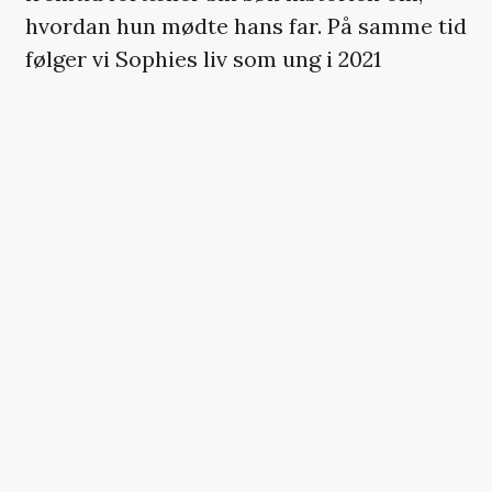
hvordan hun mødte hans far. På samme tid
følger vi Sophies liv som ung i 2021
sammen med hendes vennegruppe, der
forsøger at finde kærlighed i en tidsalder
med dating-apps og uoverskueligt mange
muligheder.
’
Love, Victor
’-skaberne Isaac Aptaker og
Elizabeth Berger er forfattere og
producere på serien, ligesom ‘How I Met
Your Mother’-skaberne Carter Bays og
Craig Thomas er om bord på projektet
som executive producere.
Hilary Duff blev verdenskendt i rollen som