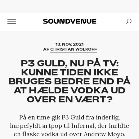
Se
Soundvenue
13. NOV. 2021
AF
CHRISTIAN WOLKOFF
P3 GULD, NU PÅ TV:
KUNNE TIDEN IKKE
BRUGES BEDRE END PÅ
AT HÆLDE VODKA UD
OVER EN VÆRT?
På en time gik P3 Guld fra inderlig,
harpefyldt artpop til Infernal, der hældte
en flaske vodka ud over Andrew Moyo.