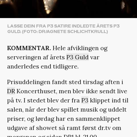
LASSE DEIN FRA P3 SATIRE INDLEDTE ÅRETS P3
GULD. (FOTO: DR/AGNETE SCHLICHTKRULL)
KOMMENTAR.
Hele afviklingen og
serveringen af årets
P3 Guld
var
anderledes end tidligere.
Prisuddelingen fandt sted tirsdag aften i
DR
Koncerthuset, men blev ikke sendt live
på tv. I stedet blev der fra
P3
klippet ind til
salen, når der blev spillet musik og uddelt
priser, og lørdag har en sammenklippet
udgave af showet så ramt først dr.tv om
morgenen og siden DR1 kl. 21.00.