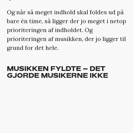
Og når så meget indhold skal foldes ud på
bare én time, så ligger der jo meget i netop
prioriteringen af indholdet. Og
prioriteringen af musikken, der jo ligger til
grund for det hele.
MUSIKKEN FYLDTE – DET
GJORDE MUSIKERNE IKKE
P3 Guld eksisterer for at hylde den nye
danske musik. Gjorde prisuddelingen det i
år?
Både og, synes jeg. Hvilket er et ekstremt
kedeligt svar, men årets P3 Guld –