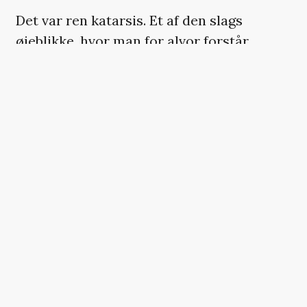
Det var ren katarsis. Et af den slags
øjeblikke, hvor man for alvor forstår,
hvorfor den 34-årige brite i visse kredse
er en af tidens mest forgudede skikkelser.
En ægte rockstjerne, om man vil.
Men Healy havde vakt opsigt længe inden
da. Især fordi han tydeligvis var lige så
beruset som resten af festivalpladsen, og
det blev ikke ligefrem bedre af, at han i
løbet af den fem kvarter lange koncert
nåede at bunde en hel flaske rødvin.
Direkte ud af flasken, selvfølgelig.
Han kravlede rundt på scenen og lavede