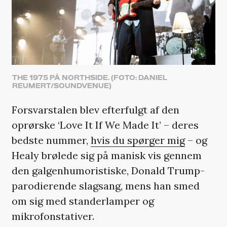
THE 1975 PÅ NORTHSIDE. (FOTO: DANIEL
REUMERT/SOUNDVENUE)
Forsvarstalen blev efterfulgt af den
oprørske ‘Love It If We Made It’ – deres
bedste nummer,
hvis du spørger mig
– og
Healy brølede sig på manisk vis gennem
den galgenhumoristiske, Donald Trump-
parodierende slagsang, mens han smed
om sig med standerlamper og
mikrofonstativer.