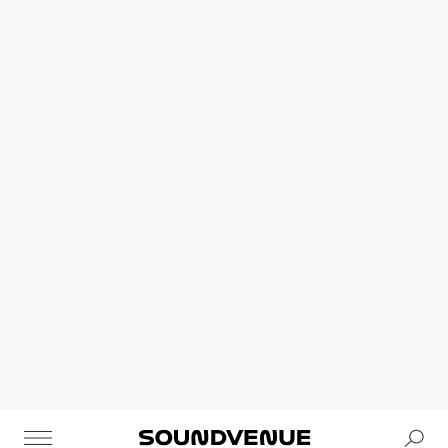
Se
Soundvenue