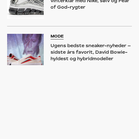
vinterklar med Nike, sølv og Fear
of God-rygter
MODE
Ugens bedste sneaker-nyheder –
sidste års favorit, David Bowie-
hyldest og hybridmodeller
MODE
Ugens bedste sneaker-nyheder –
skate-comeback, Air Max-
invasion og travle Virgil Abloh