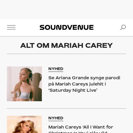
Se
Soundvenue
ALT OM
MARIAH CAREY
NYHED
Se Ariana Grande synge parodi
på Mariah Careys julehit i
‘Saturday Night Live’
NYHED
Mariah Careys ‘All I Want for