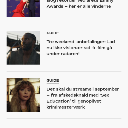
slog rekorder ved årets Emmy
Awards – her er alle vinderne
GUIDE
Tre weekend-anbefalinger: Lad
nu ikke visionær sci-fi-film gå
under radaren!
GUIDE
Det skal du streame i september
– fra afskedsknald med ‘Sex
Education’ til genoplivet
krimimesterværk
NYHED