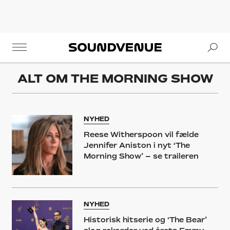
Se
Soundvenue
ALT OM
THE MORNING SHOW
NYHED
Reese Witherspoon vil fælde
Jennifer Aniston i nyt ‘The
Morning Show’ – se traileren
NYHED
Historisk hitserie og ‘The Bear’