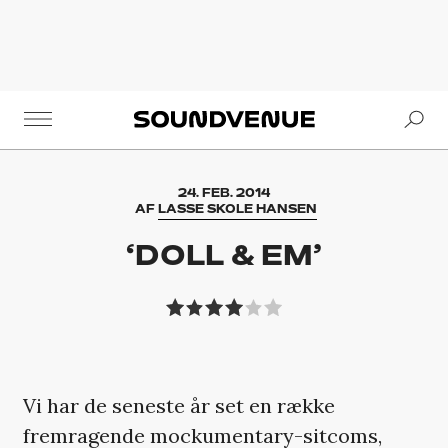
Se
Soundvenue
24. FEB. 2014
AF
LASSE SKOLE HANSEN
‘DOLL & EM’
Vi har de seneste år set en række
fremragende mockumentary-sitcoms,