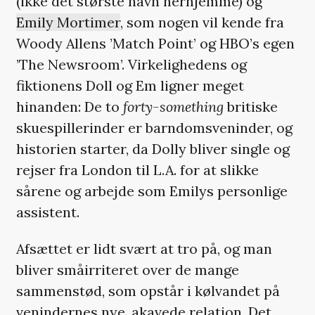
(ikke det største navn herhjemme) og
Emily Mortimer
, som nogen vil kende fra
Woody Allens ’Match Point’ og HBO’s egen
’The Newsroom’. Virkelighedens og
fiktionens Doll og Em ligner meget
hinanden: De to
forty-something
britiske
skuespillerinder er barndomsveninder, og
historien starter, da Dolly bliver single og
rejser fra London til L.A. for at slikke
sårene og arbejde som Emilys personlige
assistent.
Afsættet er lidt svært at tro på, og man
bliver småirriteret over de mange
sammenstød, som opstår i kølvandet på
venindernes nye, akavede relation. Det