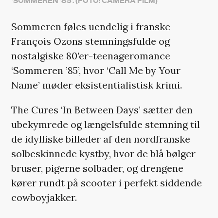
'SOMMEREN '85'. (FOTO: CAMERA FILM)
Sommeren føles uendelig i franske
François Ozons stemningsfulde og
nostalgiske 80’er-teenageromance
‘Sommeren ’85’, hvor ‘Call Me by Your
Name’ møder eksistentialistisk krimi.
The Cures ‘In Between Days’ sætter den
ubekymrede og længelsfulde stemning til
de idylliske billeder af den nordfranske
solbeskinnede kystby, hvor de blå bølger
bruser, pigerne solbader, og drengene
kører rundt på scooter i perfekt siddende
cowboyjakker.