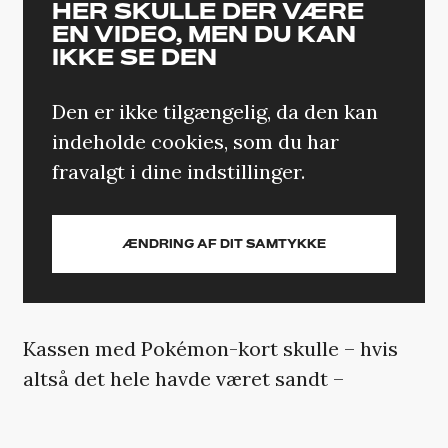
HER SKULLE DER VÆRE
EN VIDEO, MEN DU KAN
IKKE SE DEN
Den er ikke tilgængelig, da den kan
indeholde cookies, som du har
fravalgt i dine indstillinger.
ÆNDRING AF DIT SAMTYKKE
Kassen med Pokémon-kort skulle – hvis
altså det hele havde været sandt –
indeholde adskillige sjældne udgaver, som
man bare ikke lige kan få fingre i.