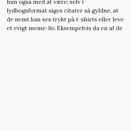
hun også med at være; selv i
lydbogsformat siges citater så gyldne, at
de nemt kan ses trykt på t-shirts eller leve
et evigt meme-liv. Eksempelvis da en af de
studerende bliver ubeskriveligt begejstret
ved synet af en humpel manchego og
udbryder »I love cheese that looks like
this!«.
Fortællingens perspektiv får lov til at flyde
sømløst mellem karaktererne, og Reid
lader os træde ind i alles hoveder, hvor en
drugged up
tur på skøjtebanen lever side
om side med en rystende smuk indre
monolog om selvmord, der gør ondtondt.