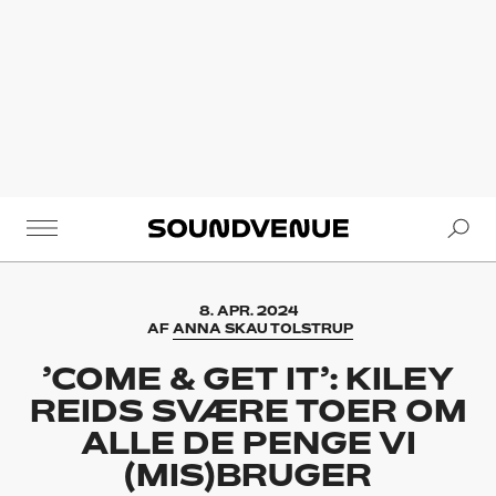
Se
Soundvenue
8. APR. 2024
AF
ANNA SKAU TOLSTRUP
’COME & GET IT’: KILEY
REIDS SVÆRE TOER OM
ALLE DE PENGE VI
(MIS)BRUGER