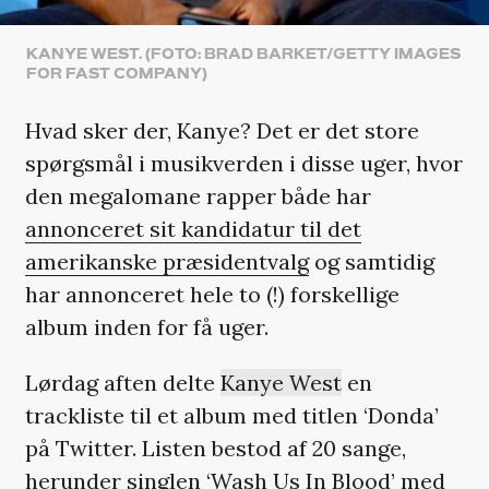
KANYE WEST. (FOTO: BRAD BARKET/GETTY IMAGES
FOR FAST COMPANY)
Hvad sker der, Kanye? Det er det store
spørgsmål i musikverden i disse uger, hvor
den megalomane rapper både har
annonceret sit kandidatur til det
amerikanske præsidentvalg
og samtidig
har annonceret hele to (!) forskellige
album inden for få uger.
Lørdag aften delte
Kanye West
en
trackliste til et album med titlen ‘Donda’
på Twitter. Listen bestod af 20 sange,
herunder
singlen ‘Wash Us In Blood’
med