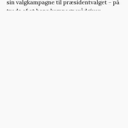
sin valgkampagne til præsidentvalget – på
trods af at hans
kampagnerådgiver
tidligere på ugen sagde det stik modsatte
.
På Twitter opfordrede West beboerne i
delstaten South Carolina til at
underskrive en petition, så han kan fremgå
på valgsedlen i delstaten. Men med 49
andre delstater tilbage har Kanye West
travlt, hvis han skal nå at blive indstillet til
valget i november.
HER SKULLE DER VÆRE
ET TWITTER-OPSLAG,
MEN DU KAN IKKE SE DET