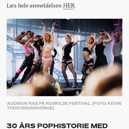
Læs hele anmeldelsen
HER
.
ADDISON RAE PÅ ROSKILDE FESTIVAL. (FOTO: KEVIN
THOR/SOUNDVENUE)
30 ÅRS POPHISTORIE MED