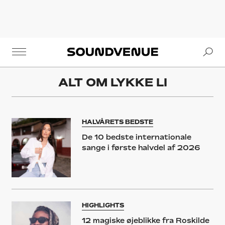
Se
Soundvenue
ALT OM
LYKKE LI
HALVÅRETS BEDSTE
De 10 bedste internationale
sange i første halvdel af 2026
HIGHLIGHTS
12 magiske øjeblikke fra Roskilde